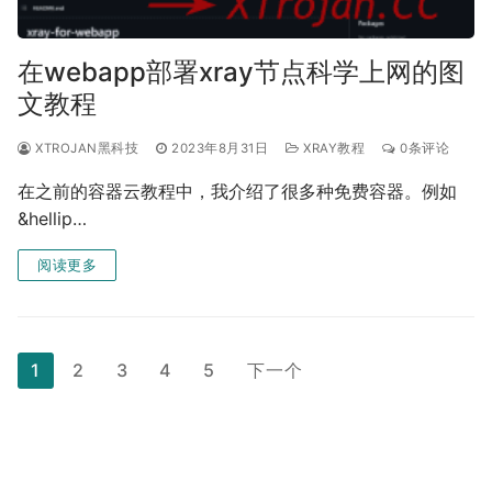
在webapp部署xray节点科学上网的图
文教程
XTROJAN黑科技
2023年8月31日
XRAY教程
0条评论
在之前的容器云教程中，我介绍了很多种免费容器。例如
&hellip…
阅读更多
文
1
2
3
4
5
下一个
章
分
页