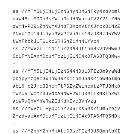
ss://MTM5LjI4LjIzNS4yNDM6NTkyMzpvcml
naW46cmM0OnBsYWluOmJHNWpiaTV2Y21jZ05
qWm4vP29iZnNwYXJhbT0mcmVtYXJrcz01NzZ
PNVp1OU1RJmdyb3VwPTVhNlk1NzJSNzd5YWV
tWnFkbkJ1TG1kcGRHSnZiMnN1YVc4

ss://YWVzLTI1Ni1nY206RUt1bmRsVDVHWmJ
6cUFYNEAxMDcuMTczLjE1NC4xOTA6OTQ3Mw=
=

ss://MTM5LjI4LjIzNS44NDo1OTIzOm9yaWd
pbjpyYzQ6cGxhaW46Ykc1amJpNXZjbWNnTmp
abi8_b2Jmc3BhcmFtPSZyZW1hcmtzPTU3Nk8
1WnU5TWcmZ3JvdXA9NWE2WTU3MlI3N3lhZW1
acWRuQnVMbWRwZEdKdmIyc3VhVzg

ss://YWVzLTEyOC1nY206Tks5MXZiUm5rejV
ZYzdyaUAxMDcuMTczLjE1NC4xOTA6MTQ5NDk
=

ss://Y2hhY2hhMjAtcG9seTEzMDU6QmhlbXI