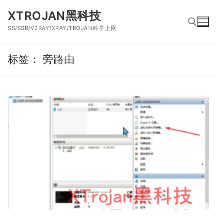
跳
XTROJAN黑科技
到
SS/SSR/V2RAY/XRAY/TROJAN科学上网
内
容
标签：
旁路由
搜索：