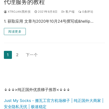
代理服务的教程
XTROJAN黑科技
2021年8月8日
客户端
0条评论
1. 获取应用 文章与2020年10月24号撰写或&hellip…
阅读更多
文
1
2
下一个
章
分
页
↓↓↓>纯正国外优质梯子推荐<↓↓↓
Just My Socks - 搬瓦工官方机场梯子 | 纯正国外大商家 |
安全隐私无忧 | 极速稳定