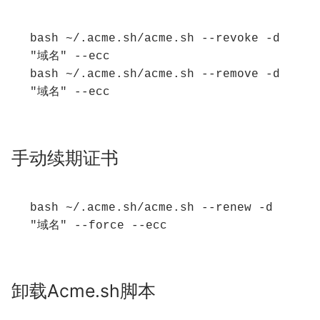
bash ~/.acme.sh/acme.sh --revoke -d 
"域名" --ecc
bash ~/.acme.sh/acme.sh --remove -d 
"域名" --ecc
手动续期证书
bash ~/.acme.sh/acme.sh --renew -d 
"域名" --force --ecc
卸载Acme.sh脚本