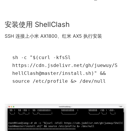
安装使用 ShellClash
SSH 连接上小米 AX1800、红米 AX5 执行安装
sh -c 
"
$(curl -kfsSl 
https://cdn.jsdelivr.net/gh/juewuy/S
hellClash@master/install.sh)
"
 && 
source