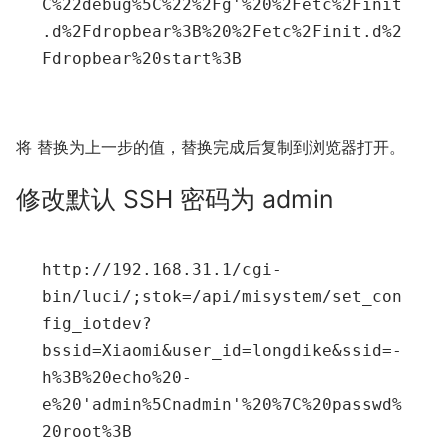
C
%22
debug
%5
C
%22
%2
Fg'
%20
%2
Fetc
%2
Finit
.d
%2
Fdropbear
%3
B
%20
%2
Fetc
%2
Finit.d
%2
Fdropbear
%20
start
%3
将 替换为上一步的值，替换完成后复制到浏览器打开。
修改默认 SSH 密码为 admin
http
://192.168.31.1/cgi-
bin/luci/;stok=/api/misystem/set_con
fig_iotdev?
bssid=Xiaomi&user_id=longdike&ssid=-
h
%3
B
%20
echo
%20
-
e
%20
'admin
%5
Cnadmin'
%20
%7
C
%20
passwd
%
20
root
%3