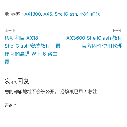
标签：
AX1800
,
AX5
,
ShellClash
,
小米
,
红米
文
上一个
下一个
章
Previous
Next
移动和目 AX18
AX3600 ShellClash 教程
导
post:
post:
ShellClash 安装教程｜最
｜官方固件使用代理
航
便宜的高通 WiFi 6 路由
器
发表回复
您的邮箱地址不会被公开。
必填项已用
*
标注
评论
*