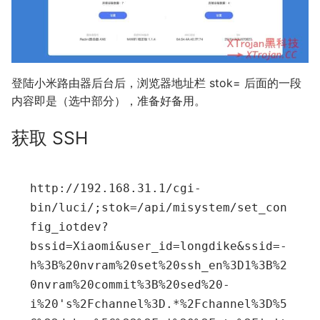
登陆小米路由器后台后，浏览器地址栏 stok= 后面的一段
内容即是（选中部分），准备好备用。
获取 SSH
http
://192.168.31.1/cgi-
bin/luci/;stok=/api/misystem/set_con
fig_iotdev?
bssid=Xiaomi&user_id=longdike&ssid=-
h
%3
B
%20
nvram
%20
set
%20
ssh_en
%3
D1
%3
B
%2
0
nvram
%20
commit
%3
B
%20
sed
%20
-
i
%20
's
%2
Fchannel
%3
D.*
%2
Fchannel
%3
D
%5